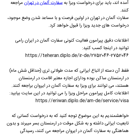
آمده اند، بايد براى درخواست ويزا به
سفارت آلمان در تهران
مراجعه
کنند.
سفارت آلمان در تهران در اولين فرصت و با مساعد شدن وضع موجود،
درخواست هاى جديد ويزا را قبول خواهد كرد.
اطلاعات دقيق پیرامون فعاليت کنونی سفارت آلمان در ایران رامى
توانید در اینجا كسب كنيد:
https://teheran.diplo.de/ir-de/2752046-2752046
فقط آن دسته از اتباع ایرانی كه مدت طولانی ترى (حداقل شش ماه)
در ارمنستان ساكن بوده وداراى اجازه معتبر اقامت در ارمنستان
هستند، می توانند براى ويزا به سفارت آلمان در ايروان براجعه کنند.
اطلاعات کامل پیرامون مراحل ويزا را می توانيد در این سایت بیابید:
https://eriwan.diplo.de/am-de/service/visa
خواهشمندیم به این موضوع توجه کنید كه به درخواست کسانی كه
تابعیت ايرانى داشته و به شكل موقت در ارمنستان بسر میبرند و بدون
هماهنگی به سفارت آلمان در ایروان مراجعه مى کنند، رسیدگی