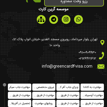
رزرو وقت مشاوره
موسسه گرین کارت
تهران ,بلوار میرداماد، روبروی مسجد الغدیر، خیابان انوار، پلاک 12،
واحد 10
09100909930
02126421612
info@greencard4visa.com
مهاجرت به کانادا
ویزای جاب آفر کشورهای اروپایی
نیروی متخصص در کانادا فدرال
مهاجرت جاب سیکر
مهاجرت آوسبیلدونگ
مهاجرت از طریق خرید ملک
مهاجرت از طریق تمکن مالی
مهاجرت از طریق ثبت شرکت
مهاجرت از طریق سرمایه گذاری
مهاجرت از طریق اخذ پاسپورت یا حق شهروندی
روشهای مهاجرت
تحصیل در آفریقای جنوبی