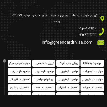
تهران ,بلوار میرداماد، روبروی مسجد الغدیر، خیابان انوار، پلاک 12،
واحد 10
09100909930
02126421612
info@greencard4visa.com
مهاجرت به کانادا
ویزای جاب آفر کشورهای اروپایی
نیروی متخصص در کانادا فدرال
مهاجرت جاب سیکر
مهاجرت آوسبیلدونگ
مهاجرت از طریق خرید ملک
مهاجرت از طریق تمکن مالی
مهاجرت از طریق ثبت شرکت
مهاجرت از طریق سرمایه گذاری
مهاجرت از طریق اخذ پاسپورت یا حق شهروندی
روشهای مهاجرت
تحصیل در آفریقای جنوبی
تحصیل در نیوزلند
تحصیل در استرالیا
تحصیل در هند
تحصیل در مالزی
تحصیل در قبرس
تحصیل در چین
تحصیل در ترکیه
تحصیل در کانادا
تحصیل در آمریکا
تحصیل در هلند
تحصیل در نروژ
تحصیل در مجارستان