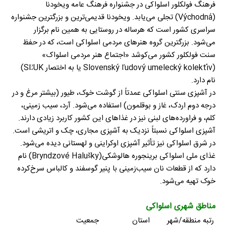
فرهنگ فولکلور اسلواکی در جشنواره فرهنگ عامه ویخودنا
(Východná) تجلی می‌یابد. ویخودنا قدیمی‌ترین و بزرگترین جشنواره
سراسری کشور است که هرساله در روستایی به همین نام برگزار
می‌شود. بزرگترین گروه هنرهای مردمی اسلواکی است، که در حفظ
سنت فولکلور کشور می‌کوشد «اجتماع هنر مردمی اسلواک»
(Slovenský ľudový umelecký kolektív یا به اختصار SĽUK)
نام دارد.
در آشپزی سنتی اسلواکی عمدتاً از گوشت خوک، طیور (بیشتر مرغ و در
درجه دوم اردک، غاز و بوقلمون) استفاده می‌شود. آرد، سیب زمینی،
کلم، و فراورده‌های لبنی نیز در غذاهای این کشور کاربرد زیادی دارند.
آشپزی اسلواکی نسبتاً نزدیک به آشپزی مجاری، چک و اتریشی است.
در شرق اسلواکی نیز تأثیر آشپزی اوکراینی و لهستانی دیده می‌شود.
غذای ملی اسلواکی برینجوره هالوشکی(Bryndzové Halušky) نام
دارد که از قطعات نان سیب‌زمینی با پنیر گوسفند و کالباس سرخ‌کرده
خوک تهیه می‌شود.
مناطق شهری اسلواکی
رتبه
منطقه/شهر
استان
جمعیت