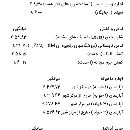
اجاره زمین تنیس (1 ساعت، روز های آخر هفته)
8.30 €
سینما (1 جایگاه)
6.00 €
لباس و کفش
میانگین
شلوار جین (Levis یا مارک های مشابه)
56.83 €
لباس تابستانی (فروشگاههای زنجیره ای Zara, H&M,…)
32.71 €
کفش نایک (1 جفت)
58.15 €
کفش چرم مردانه (1 جفت)
60.17 €
اجاره ماهیانه
میانگین
آپارتمان (1 خوابه) در مرکز شهر
404.72 €
آپارتمان (1 خوابه) خارج از مرکز شهر
319.46 €
آپارتمان (3 خوابه) در مرکز شهر
678.44 €
آپارتمان (3 خوابه) خارج از مرکز شهر
526.62 €
خرید آپارتمان
میانگین