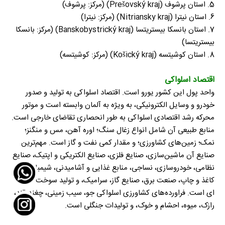
5. استان پرشوف (Prešovský kraj) (مرکز: پرشوف)
6. استان نیترا (Nitriansky kraj) (مرکز: نیترا)
7. استان بانسکا بیستریتسا (Banskobystrický kraj) (مرکز: بانسکا
بیستریتسا)
8. استان کوشیتسه (Košický kraj) (مرکز: کوشیتسه)
اقتصاد اسلواکی
واحد پول این کشور یورو است. اقتصاد اسلواکی به تولید و صدور
خودرو و وسایل الکترونیکی، به ویژه به آلمان وابسته است و موتور
محرکه رشد اقتصادی اسلواکی به طور انحصاری تقاضای خارجی است.
منابع طبیعی آن شامل انواع زغال سنگ؛ اوره آهن، مس و منگنز؛
نمک؛ زمین‌های کشاورزی؛ و مقدار کمی نفت و گاز است. مهم‌ترین
صنایع آن ماشین‌سازی، صنایع فلزی، صنایع الکتریکی و اپتیک، صنایع
نظامی، خودروسازی، نساجی، منابع غذایی و آشامیدنی، شیمیایی،
کاغذ و چاپ، صنعت برق، صنایع گاز، سرامیک، و تولید سوخت هسته
ای است. فراورده‌های کشاورزی اسلواکی جو، سیب زمینی، چغندرقند،
رازک، میوه، احشام و خوک، و تولیدات جنگلی است.