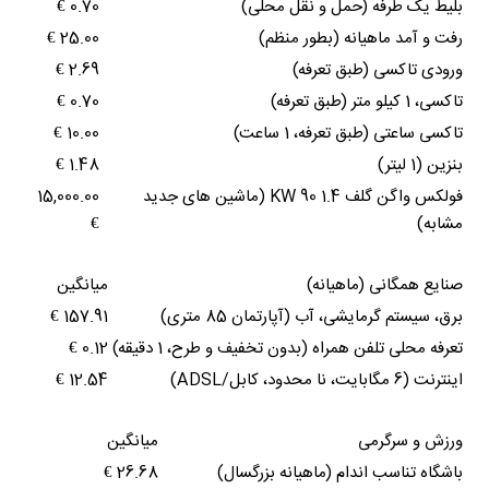
بلیط یک طرفه (حمل و نقل محلی)
0.70 €
رفت و آمد ماهیانه (بطور منظم)
25.00 €
ورودی تاکسی (طبق تعرفه)
2.69 €
تاکسی، 1 کیلو متر (طبق تعرفه)
0.70 €
تاکسی ساعتی (طبق تعرفه، 1 ساعت)
10.00 €
بنزین (1 لیتر)
1.48 €
فولکس واگن گلف 1.4 90 KW (ماشین های جدید
15,000.00
مشابه)
€
صنایع همگانی (ماهیانه)
میانگین
برق، سیستم گرمایشی، آب (آپارتمان 85 متری)
157.91 €
تعرفه محلی تلفن همراه (بدون تخفیف و طرح، 1 دقیقه)
0.12 €
اینترنت (6 مگابایت، نا محدود، کابل/ADSL)
12.54 €
ورزش و سرگرمی
میانگین
باشگاه تناسب اندام (ماهیانه بزرگسال)
26.68 €