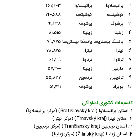
1
براتیسلاوا
براتیسلاوا
۴۶۲٬۶۰۳
2
کوشیتسه
کوشیتسه
۲۴۰٬۶۸۸
3
پرشوف
پرشوف
۹۱٬۶۳۸
4
ژیلینا
ژیلینا
۸۱٬۵۱۵
5
پانسکا بیستریسا
پانسکا بیستریسا
۷۹٬۷۷۵
6
نیترا
نیترا
۷۸٬۸۷۵
7
ترناوا
ترناوا
۶۶٬۲۱۹
8
مارتین
ژیلینا
۵۷٬۳۰۰
9
ترنچین
ترنچین
۵۵٬۸۳۲
10
پوپراد
پرشوف
۵۲٬۷۹۱
تقسیمات کشوری اسلواکی
1. استان براتیسلاوا (Bratislavský kraj) (مرکز: براتیسلاوا)
2. استان نیترا (Trnavský kraj) (مرکز: نیترا)
3. استان ترنچین (Trenčiansky kraj) (مرکز: ترنچین)
4. استان ژیلینا (Žilinský kraj) (مرکز: ژیلینا)