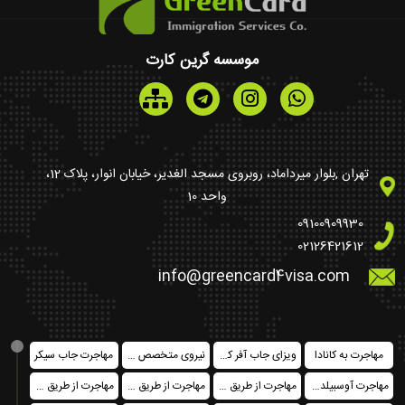
موسسه گرین کارت
تهران ,بلوار میرداماد، روبروی مسجد الغدیر، خیابان انوار، پلاک 12،
واحد 10
09100909930
02126421612
info@greencard4visa.com
مهاجرت به کانادا
ویزای جاب آفر کشورهای اروپایی
نیروی متخصص در کانادا فدرال
مهاجرت جاب سیکر
مهاجرت آوسبیلدونگ
مهاجرت از طریق خرید ملک
مهاجرت از طریق تمکن مالی
مهاجرت از طریق ثبت شرکت