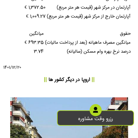
آپارتمان در مرکز شهر (قیمت هر متر مربع)
1,372.50 €
آپارتمان خارج از مرکز شهر (قیمت هر متر مربع)
1,009.27 €
حقوق
میانگین
میانگین مصرف ماهیانه (بعد از پرداخت مالیات)
693.35 €
درصد نرخ بهره وام مسکن (سالیانه)
3.74
1401/12/20
||
اروپا
در دیگر کشور ها
||
رزرو وقت مشاوره