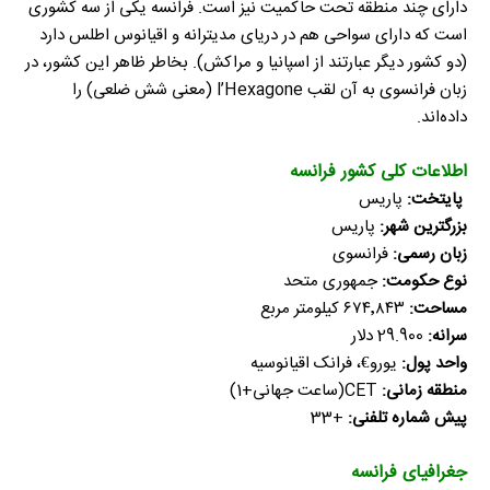
دارای چند منطقه تحت حاکمیت نیز است. فرانسه یکی از سه کشوری
است که دارای سواحی هم در دریای مدیترانه و اقیانوس اطلس دارد
(دو کشور دیگر عبارتند از اسپانیا و مراکش). بخاطر ظاهر این کشور، در
زبان فرانسوی به آن لقب l’Hexagone (معنی شش ضلعی) را
داده‌اند.
اطلاعات کلی کشور فرانسه
پایتخت:
پاریس
بزرگترین شهر:
پاریس
زبان رسمی:
فرانسوی
نوع حکومت:
جمهوری متحد
مساحت:
۶۷۴٬۸۴۳ کیلومتر مربع
سرانه:
29.900 دلار
واحد پول:
یورو€، فرانک اقیانوسیه
منطقه زمانی:
CET(ساعت جهانی+1)
پیش شماره تلفنی:
+33
جغرافیای فرانسه