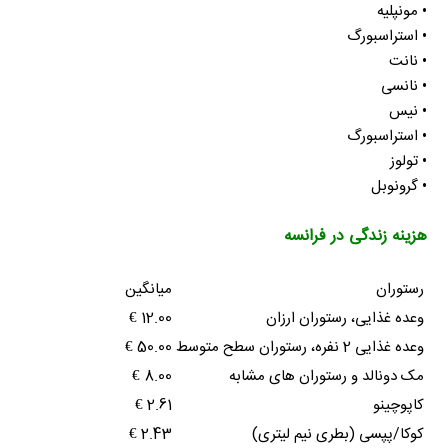
• مونپلیه
• استراسبورگ
• نانت
• نانسی
• نیس
• استراسبورگ
• تولوز
• گرونوبل
هزینه زندگی در فرانسه
رستوران
میانگین
وعده غذایی، رستوران ارزان
12.00 €
وعده غذایی 2 نفره، رستوران سطح متوسط
50.00 €
مک دونالد و رستوران های مشابه
8.00 €
کاپوچینو
2.61 €
کوکا/پپسی (بطری نیم لیتری)
2.43 €