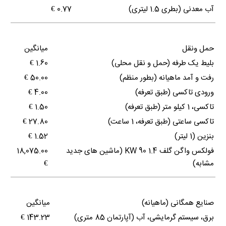
آب معدنی (بطری 1.5 لیتری)
0.77 €
حمل ونقل
میانگین
بلیط یک طرفه (حمل و نقل محلی)
1.60 €
رفت و آمد ماهیانه (بطور منظم)
50.00 €
ورودی تاکسی (طبق تعرفه)
4.00 €
تاکسی، 1 کیلو متر (طبق تعرفه)
1.50 €
تاکسی ساعتی (طبق تعرفه، 1 ساعت)
27.80 €
بنزین (1 لیتر)
1.52 €
فولکس واگن گلف 1.4 90 KW (ماشین های جدید
18,075.00
مشابه)
€
صنایع همگانی (ماهیانه)
میانگین
برق، سیستم گرمایشی، آب (آپارتمان 85 متری)
143.23 €