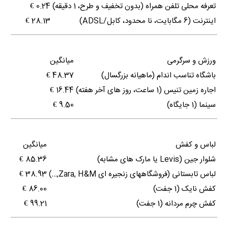
تعرفه محلی تلفن همراه (بدون تخفیف و طرح، 1 دقیقه)
0.24 €
اینترنت (6 مگابایت، نا محدود، کابل/ADSL)
28.13 €
ورزش و سرگرمی
میانگین
باشگاه تناسب اندام (ماهیانه بزرگسال)
48.37 €
اجاره زمین تنیس (1 ساعت، روز های آخر هفته)
16.44 €
سینما (1 جایگاه)
9.50 €
لباس و کفش
میانگین
شلوار جین (Levis یا مارک های مشابه)
85.36 €
لباس تابستانی (فروشگاههای زنجیره ای Zara, H&M,…)
38.93 €
کفش نایک (1 جفت)
86.00 €
کفش چرم مردانه (1 جفت)
99.21 €