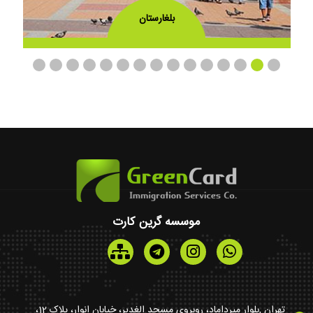
بلغارستان
موسسه گرین کارت
تهران ,بلوار میرداماد، روبروی مسجد الغدیر، خیابان انوار، پلاک 12،