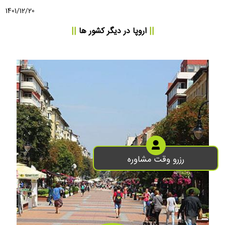
1401/12/20
||
اروپا
در دیگر کشور ها
||
رزرو وقت مشاوره