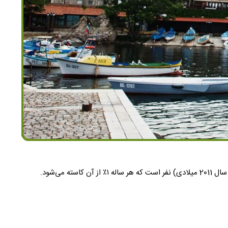
بلغارستان (به بلغاری: България) کشوری در جنوب شرقی اروپاست. پایتخت این کشور شهر صوفیه است. جمعیت این کشور بالغ بر ۷٬۳۶۴٬۵۷۰ (در سال 2011 میلادی) نفر است که هر ساله ۱٪ از آن کاسته می‌شود.