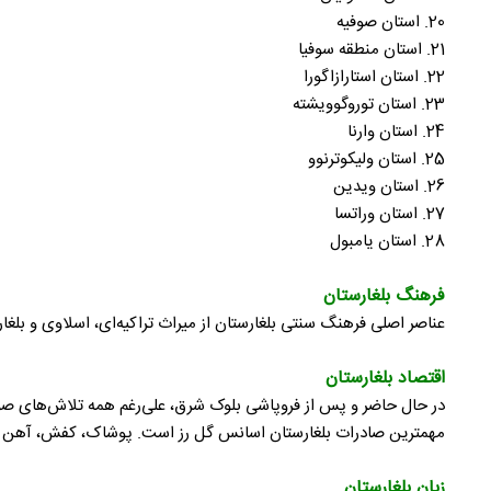
20. استان صوفیه
21. استان منطقه سوفیا
22. استان استارازاگورا
23. استان توروگوویشته
24. استان وارنا
25. استان ولیکوترنوو
26. استان ویدین
27. استان وراتسا
28. استان یامبول
فرهنگ بلغارستان
عناصر اصلی فرهنگ سنتی بلغارستان از میراث تراکیه‌ای، اسلاوی و بلغا
اقتصاد بلغارستان
در حال حاضر و پس از فروپاشی بلوک شرق، علی‌رغم همه تلاش‌های ص
مهمترین صادرات بلغارستان اسانس گل رز است. پوشاک، کفش، آهن و فو
زبان بلغارستان