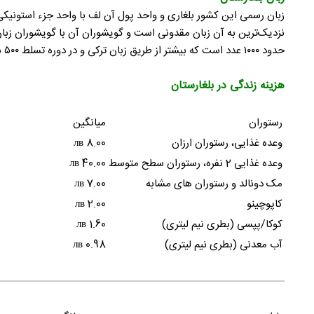
نزدیک‌ترین به آن زبان مقدونی است و گویشوران آن با گویشوران زبان م
حدود ۱۰۰۰ عدد است که بیشتر از طریق زبان ترکی و در دوره تسلط ۵۰۰ ساله عثمانی بر این کشور، وارد این زبان شده‌است.
هزینه زندگی در بلغارستان
رستوران
میانگین
وعده غذایی، رستوران ارزان
8.00 лв
وعده غذایی 2 نفره، رستوران سطح متوسط
40.00 лв
مک دونالد و رستوران های مشابه
7.00 лв
کاپوچینو
2.00 лв
کوکا/پپسی (بطری نیم لیتری)
1.60 лв
آب معدنی (بطری نیم لیتری)
0.98 лв