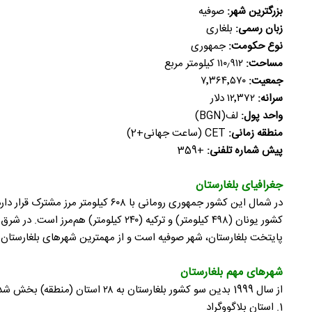
بزرگترین شهر:
صوفیه
زبان رسمی:
بلغاری
نوع حکومت:
جمهوری
مساحت:
۱۱۰٫۹۱۲ کیلومتر مربع
جمعیت:
۷٬۳۶۴٬۵۷۰
سرانه:
۱۲٬۳۷۲ دلار
واحد پول:
لف(BGN)
منطقه زمانی:
CET (ساعت جهانی+2)
پیش شماره تلفنی:
+359
جغرافیای بلغارستان
کشور یونان (۴۹۸ کیلومتر) و ترکیه (۲۴۰ کیلومتر) هم‌مرز است. در شرق جمهوری دریای سیاه قرار دارد.
پایتخت بلغارستان، شهر صوفیه است و از مهمترین شهرهای بلغارستان می‌توان به پلوودیف ۳۵۰ هزار نفر، وارنا ۳۱۵ هزار نفر، بورگاس ۱۹۰ ه
شهرهای مهم بلغارستان
از سال 1999 بدین سو کشور بلغارستان به ۲۸ استان (منطقه) بخش شده‌است. نام آن‌ها بدین شرح است:
1. استان بلاگووگراد