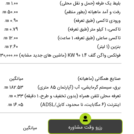
بلیط یک طرفه (حمل و نقل محلی)
1.00 лв
رفت و آمد ماهیانه (بطور منظم)
50.00 лв
ورودی تاکسی (طبق تعرفه)
0.90 лв
تاکسی، 1 کیلو متر (طبق تعرفه)
0.79 лв
تاکسی ساعتی (طبق تعرفه، 1 ساعت)
12.00 лв
بنزین (1 لیتر)
2.60 лв
فولکس واگن گلف 1.4 90 KW (ماشین های جدید مشابه)
30,000.00 лв
صنایع همگانی (ماهیانه)
میانگین
برق، سیستم گرمایشی، آب (آپارتمان 85 متری)
182.53 лв
تعرفه محلی تلفن همراه (بدون تخفیف و طرح، 1 دقیقه)
0.33 лв
اینترنت (6 مگابایت، نا محدود، کابل/ADSL)
16.05 лв
رزرو وقت مشاوره
ورزش و سرگرمی
میانگین