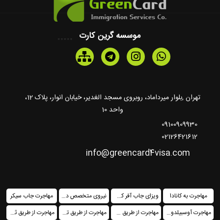
موسسه گرین کارت
تهران ,بلوار میرداماد، روبروی مسجد الغدیر، خیابان انوار، پلاک 12،
واحد 10
09100909930
02126421612
info@greencard4visa.com
مهاجرت به کانادا
ویزای جاب آفر کشورهای اروپایی
نیروی متخصص در کانادا فدرال
مهاجرت جاب سیکر
مهاجرت آوسبیلدونگ
مهاجرت از طریق خرید ملک
مهاجرت از طریق تمکن مالی
مهاجرت از طریق ثبت شرکت