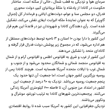
سرمای هوا و نزدیکی به قطب شمال ، خالی از سکنه است. ساختار
حکومت در کانادا از پادشاه یا ملکهٔ بریتانیای کبیر، دولت محوری
فدرال، دو مجلس سنا و عوام، دولت‌های ایالتی و فرماندار کل (جنرال
گاوِرنِر) که به عنوان نمایندهٔ ملکه الیزابت ایفای نقش می‌کند، تشکیل
شده است. رأی دهندگان کانادا و شهروندان نیز در قاعدهٔ این هرم قرار
می‌گیرند.
این کشور با دارا بودن ۱۰ استان و ۳ ناحیه توسط دولت‌های مستقل از
هم اداره می‌شود، که در مجموع زیر پوشش دولت فدرال قرار گرفته و
کانادای متحد را تشکیل می‌دهند.
این کشور از غرب و شرق به اقیانوس اطلس و اقیانوس آرام و از شمال
به اقیانوس منجمد شمالی و شمالگان محدود می‌شود و از جنوب و
شمال غرب با ایالات متحده آمریکا همسایه است. هرچند کانادا پس از
روسیه بزرگترین کشور جهان است، اما جمعیت آن تنها حدود یک
پنجم جمعیت روسیه می‌باشد. نزدیک به ۹۰ درصد از جمعیت این
کشور در امتداد مرز جنوبی آن، تا فاصله ۲۰۰ کیلومتری آمریکا زندگی
می‌کنند. پرجمعیت‌ترین شهرهای کانادا به ترتیب تورنتو، مونترآل و
ونکوور می‌باشند.
نزدیکی جغرافیایی این کشور به آمریکا سبب شده تا روابط اقتصادی