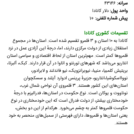
سرانه:
۴۳۱۴۶
واحد پول:
دلار کانادا
پیش شماره تلفنی:
+1
تقسیمات کشوری کانادا
کانادا به ۱۰ استان و ۳ قلمرو تقسیم شده است. استان‌ها در مجموع
استقلال زیادی از دولت مرکزی دارند، اما، درجهٔ این آزادی عمل در نزد
قلمروها کمتر است. مهم‌ترین استان از لحاظ اقتصادی و سیاسی استان
انتاریو می‌باشد که شهرهای تورنتو و اتاوا در آن قرار دارند. کبک، آلبرتا،
بریتیش کلمبیا، منیبا، نیوبرانزویک، نیو فاندلند و لابرادور،
نووااسکوشیا،انتاریو، جزیرهٔ پرینس ادوارد آیلند و سسکچوان
استان‌های این کشور هستند. ۳ قلمروی آن نواحی شمال غرب،
نوناووت و یوکان است. نوع حکومت در استان‌ها، فدرالیزم با درجهٔ
خودمختاری بیشتر، از دولت فدرال است که این خودمختاری در نوع
حکومت قلمروها کمتر به چشم می‌خورد. هرکدام از این دو بخش،
یعنی استان‌ها و قلمروها، دارای فهرستی از سمبل‌های منحصر به خود
هستند.