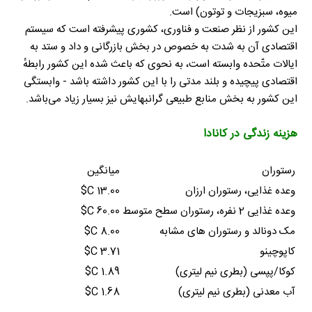
میوه، سبزیجات و توتون) است.
این کشور از نظر صنعت و فناوری، کشوری پیشرفته است که سیستم
اقتصادی آن به شدت به خصوص در بخش بازرگانی و داد و ستد به
ایالات متّحده وابسته است، به نحوی که باعث شده این کشور رابطهٔ
اقتصادی پیچیده و بلند مدتی را با این کشور داشته باشد - وابستگی
این کشور به بخش منابع طبیعی گرانبهایش نیز بسیار زیاد می‌باشد.
هزینه زندگی در کانادا
رستوران
میانگین
وعده غذایی، رستوران ارزان
13.00 C$
وعده غذایی 2 نفره، رستوران سطح متوسط
60.00 C$
مک دونالد و رستوران های مشابه
8.00 C$
کاپوچینو
3.71 C$
کوکا/پپسی (بطری نیم لیتری)
1.89 C$
آب معدنی (بطری نیم لیتری)
1.68 C$