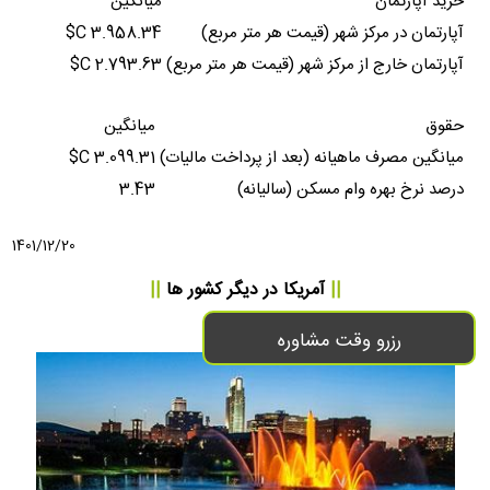
خرید آپارتمان
میانگین
آپارتمان در مرکز شهر (قیمت هر متر مربع)
3.958.34 C$
آپارتمان خارج از مرکز شهر (قیمت هر متر مربع)
2.793.63 C$
حقوق
میانگین
میانگین مصرف ماهیانه (بعد از پرداخت مالیات)
3.099.31 C$
درصد نرخ بهره وام مسکن (سالیانه)
3.43
1401/12/20
||
آمریکا
در دیگر کشور ها
||
رزرو وقت مشاوره