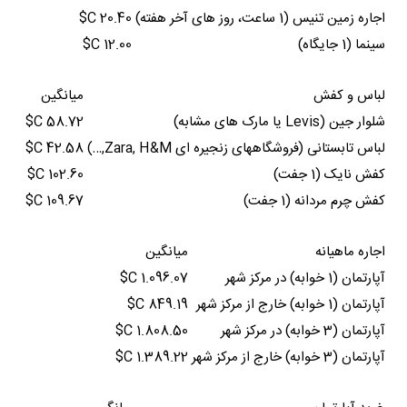
اجاره زمین تنیس (1 ساعت، روز های آخر هفته)
20.40 C$
سینما (1 جایگاه)
12.00 C$
لباس و کفش
میانگین
شلوار جین (Levis یا مارک های مشابه)
58.72 C$
لباس تابستانی (فروشگاههای زنجیره ای Zara, H&M,…)
42.58 C$
کفش نایک (1 جفت)
102.60 C$
کفش چرم مردانه (1 جفت)
109.67 C$
اجاره ماهیانه
میانگین
آپارتمان (1 خوابه) در مرکز شهر
1.096.07 C$
آپارتمان (1 خوابه) خارج از مرکز شهر
849.19 C$
آپارتمان (3 خوابه) در مرکز شهر
1.808.50 C$
آپارتمان (3 خوابه) خارج از مرکز شهر
1.389.22 C$