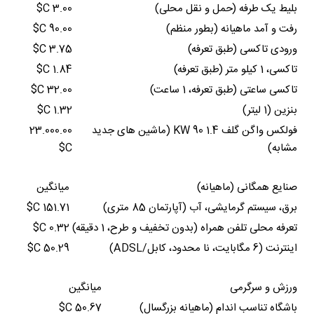
بلیط یک طرفه (حمل و نقل محلی)
3.00 C$
رفت و آمد ماهیانه (بطور منظم)
90.00 C$
ورودی تاکسی (طبق تعرفه)
3.75 C$
تاکسی، 1 کیلو متر (طبق تعرفه)
1.84 C$
تاکسی ساعتی (طبق تعرفه، 1 ساعت)
32.00 C$
بنزین (1 لیتر)
1.32 C$
فولکس واگن گلف 1.4 90 KW (ماشین های جدید
23.000.00
مشابه)
C$
صنایع همگانی (ماهیانه)
میانگین
برق، سیستم گرمایشی، آب (آپارتمان 85 متری)
151.71 C$
تعرفه محلی تلفن همراه (بدون تخفیف و طرح، 1 دقیقه)
0.32 C$
اینترنت (6 مگابایت، نا محدود، کابل/ADSL)
50.29 C$
ورزش و سرگرمی
میانگین
باشگاه تناسب اندام (ماهیانه بزرگسال)
50.67 C$