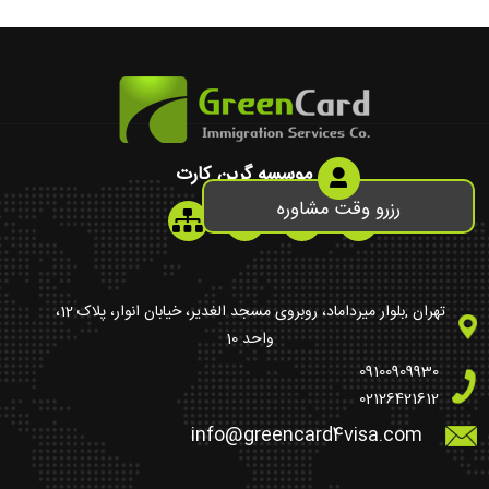
موسسه گرین کارت
رزرو وقت مشاوره
تهران ,بلوار میرداماد، روبروی مسجد الغدیر، خیابان انوار، پلاک 12،
واحد 10
09100909930
02126421612
info@greencard4visa.com