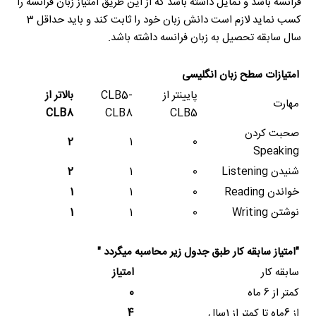
فرانسه باشد و تمایل داشته باشد که از این طریق امتیاز زبان فرانسه را
کسب نماید لازم است دانش زبان خود را ثابت كند و باید حداقل 3
سال سابقه تحصیل به زبان فرانسه داشته باشد.
امتیازات سطح زبان انگلیسی
پایینتر از
CLB5-
بالاتر از
مهارت
CLB8
CLB8
CLB5
صحبت کردن
2
1
0
Speaking
شنیدن
Listening
0
1
2
خواندن
Reading
0
1
1
نوشتن
Writing
0
1
1
"امتیاز سابقه کار طبق جدول زیر محاسبه میگردد "
سابقه کار
امتیاز
کمتر از 6 ماه
0
از 6ماه تا کمتر از 1سال
4