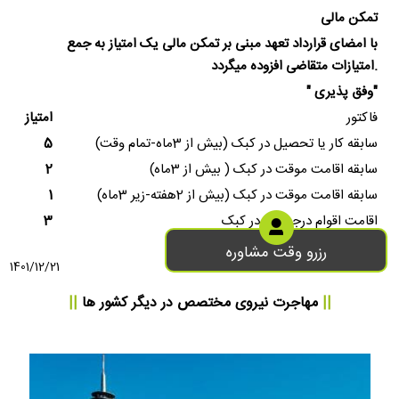
تمکن مالی
با امضای قرارداد تعهد مبنی بر تمکن مالی یک امتیاز به جمع
امتیازات متقاضی افزوده میگردد.
"وفق پذیری "
فاکتور
امتیاز
سابقه کار یا تحصیل در کبک (بیش از 3ماه-تمام وقت)
5
سابقه اقامت موقت در کبک ( بیش از 3ماه)
2
سابقه اقامت موقت در کبک (بیش از 2هفته-زیر 3ماه)
1
اقامت اقوام درجه یک در کبک
3
رزرو وقت مشاوره
1401/12/21
||
مهاجرت نیروی مختصص
در دیگر کشور ها
||