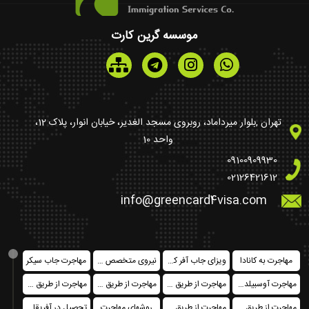
موسسه گرین کارت
تهران ,بلوار میرداماد، روبروی مسجد الغدیر، خیابان انوار، پلاک 12،
واحد 10
09100909930
02126421612
info@greencard4visa.com
مهاجرت به کانادا
ویزای جاب آفر کشورهای اروپایی
نیروی متخصص در کانادا فدرال
مهاجرت جاب سیکر
مهاجرت آوسبیلدونگ
مهاجرت از طریق خرید ملک
مهاجرت از طریق تمکن مالی
مهاجرت از طریق ثبت شرکت
مهاجرت از طریق سرمایه گذاری
مهاجرت از طریق اخذ پاسپورت یا حق شهروندی
روشهای مهاجرت
تحصیل در آفریقای جنوبی