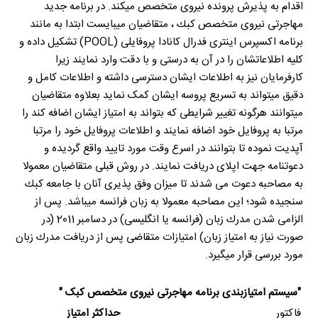
اقدام به پذیرش پرونده نیروی متخصص میکند. در برنامه جدید
مهاجرتی نیروی متخصص كبك ، متقاضیان میبایست ابتدا به مانند
برنامه اکسپرس اینتری فدرال کانادا پروفایلی (POOL) تشکیل داده و
کلیه اطلاعاتشان را در آن به درستی و با دقت وارد نمایند زیرا
کارفرمایان نیز به اطلاعات ایشان دسترسی داشته و اطلاعات کامل و
دقیق میتواند به تسریع پروسه ایشان کمک نماید بعلاوه متقاضیان
میتوانند هرگونه تغییر شرایطی که بتواند به امتیاز ایشان اضافه کند را
مرتبا به پروفایل خود اضافه نمایند و اطلاعات پروفایل خود را مرتبا
آپدیت نموده تا بتوانند در اسرع وقت مورد تایید واقع گردیده و
دعوتنامه جهت اپلای دریافت نمایند. در روش قبلی متقاضیان معمولا
به مصاحبه دعوت می شدند تا میزان وفق پذیری آنان با جامعه كبك
سنجیده شود؛ این مصاحبه معمولا به زبان فرانسه میباشد. پس از
الزامی شدن مدرك زبان (فرانسه یا انگلیسی) در دسامبر 2011 (در
صورت نیاز به امتیاز زبان) امتیازات متقاضی پس از دریافت مدرك زبان
مورد بررسی قرار میگیرد.
"سیستم امتیازبندی برنامه مهاجرتی نیروی متخصص کبک "
فاکتور
حداکثر امتیاز