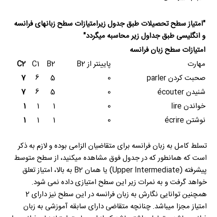
"امتیاز سطح تحصیلات طبق جدول زیرامتیازات سطح زبانهای فرانسه
و انگلیسی طبق جداول زیر محاسبه میگردد"
امتیازات سطح زبان فرانسه
مهارت
پایینتر از
B2
B2
C1
C2
صحبت کردن
parler
0
5
6
7
شنیدن
écouter
0
5
6
7
خواندن
lire
0
1
1
1
نوشتن
écrire
0
1
1
1
تسلط كامل به زبان فرانسه برای متقاضیان الزامی بوده و لازم به ذکر
است که همانطور که در جدول فوق مشاهده میکنید، از سطح متوسط
پیشرفته (Upper Intermediate) یا همان B2 به بالا، امتیاز تعلق
خواهد گرفت و به نمرات زیر این سطح امتیازی داده نمی شود.
همچنین توانایی نگارش به زبان فرانسه در این سطح نیز دارای 2
امتیاز مجزا میباشد. چنانچه متقاضی دارای سابقه آموزشی به زبان