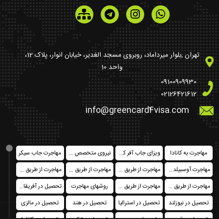
تهران ,بلوار میرداماد، روبروی مسجد الغدیر، خیابان انوار، پلاک 12،
واحد 10
09100909930
02126421612
info@greencard4visa.com
مهاجرت به کانادا
ویزای جاب آفر کشورهای اروپایی
نیروی متخصص در کانادا فدرال
مهاجرت جاب سیکر
مهاجرت آوسبیلدونگ
مهاجرت از طریق خرید ملک
مهاجرت از طریق تمکن مالی
مهاجرت از طریق ثبت شرکت
مهاجرت از طریق سرمایه گذاری
مهاجرت از طریق اخذ پاسپورت یا حق شهروندی
روشهای مهاجرت
تحصیل در آفریقای جنوبی
تحصیل در نیوزلند
تحصیل در استرالیا
تحصیل در هند
تحصیل در مالزی