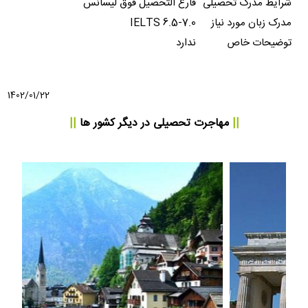
شرایط مدرک تحصیلی
فارغ التحصیل فوق لیسانس
مدرک زبان مورد نیاز
IELTS 6.5-7.0
توضیحات خاص
ندارد
1402/01/22
||
مهاجرت تحصیلی
در دیگر کشور ها
||