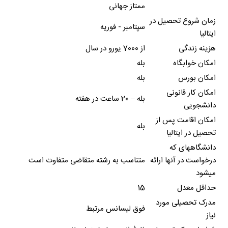
ممتاز جهانی
زمان شروع تحصیل در
سپتامبر - فوریه
ایتالیا
هزینه زندگی
از 7000 یورو در سال
امکان خوابگاه
بله
امکان بورس
بله
امکان کار قانونی
بله – 20 ساعت در هفته
دانشجویی
امکان اقامت پس از
بله
تحصیل در ایتالیا
دانشگاههای که
درخواست در آنها ارائه
متناسب به رشته متقاضی متفاوت است
میشود
حداقل معدل
15
مدرک تحصیلی مورد
فوق لیسانس مرتبط
نیاز