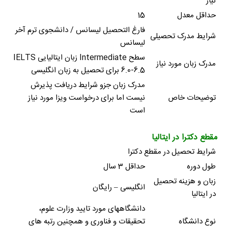
نیاز
حداقل معدل
15
فارغ التحصیل لیسانس / دانشجوی ترم آخر
شرایط مدرک تحصیلی
لیسانس
سطح Intermediate زبان ایتالیایی IELTS
مدرک زبان مورد نیاز
6.0-6.5 برای تحصیل به زبان انگلیسی
مدرک زبان جزو شرایط دریافت پذیرش
توضیحات خاص
نیست اما برای درخواست ویزا مورد نیاز
است
مقطع دکترا در ایتالیا
شرایط تحصیل در مقطع دکترا
طول دوره
حداقل 3 سال
زبان و هزینه تحصیل
انگلیسی – رایگان
در ایتالیا
دانشگاههای مورد تایید وزارت علوم،
نوع دانشگاه
تحقیقات و فناوری و همچنین رتبه های