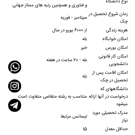
نوع دانشگاه
و فناوری و همچنین رتبه های ممتاز جهانی
زمان شروع تحصیل در
سپتامبر - فوریه
چک
هزینه زندگی
از 6000 یورو در سال
امکان خوابگاه
بله
امکان بورس
خیر
امکان کار قانونی
بله - 20 ساعت در هفته
دانشجویی
امکان اقامت پس از
بله
تحصیل در چک
دانشگاههای که
درخواست در آنها ارائه
متناسب به رشته متقاضی متفاوت است
میشود
مدرک تحصیلی مورد
لیسانس مرتبط
نیاز
حداقل معدل
15