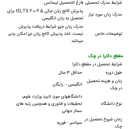
شرایط مدرک تحصیلی
فارغ التحصیل لیسانس
پذیرش کالج زبان چکی IELTS 6.0-6.5 برای
مدرک زبان مورد نیاز
تحصیل به زبان انگلیسی
مدرک زبان جزو شرایط دریافت پذیرش
توضیحات خاص
نیست. اخذ پذیرش کالج زبان نیز امکان پذیر
میباشد.
مقطع دکترا در چک
شرایط تحصیل در مقطع دکترا
طول دوره
حداقل 3 سال
زبان و هزینه تحصیل
انگلیسی – رایگان
در چک
دانشگاههای مورد تایید وزارت علوم،
نوع دانشگاه
تحقیقات و فناوری و همچنین رتبه های
ممتاز جهانی
زمان شروع تحصیل در
سپتامبر - فوریه
چک