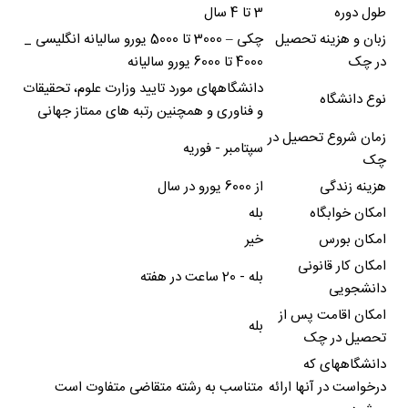
طول دوره
3 تا 4 سال
زبان و هزینه تحصیل
چکی – 3000 تا 5000 یورو سالیانه انگلیسی _
در چک
4000 تا 6000 یورو سالیانه
دانشگاههای مورد تایید وزارت علوم، تحقیقات
نوع دانشگاه
و فناوری و همچنین رتبه های ممتاز جهانی
زمان شروع تحصیل در
سپتامبر - فوریه
چک
هزینه زندگی
از 6000 یورو در سال
امکان خوابگاه
بله
امکان بورس
خیر
امکان کار قانونی
بله - 20 ساعت در هفته
دانشجویی
امکان اقامت پس از
بله
تحصیل در چک
دانشگاههای که
درخواست در آنها ارائه
متناسب به رشته متقاضی متفاوت است