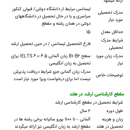
ارائه میشود
لیسانس مرتبط از دانشگاه دولتی/ قبولی کنکور
مدرک تحصیلی
سراسری و یا در حال تحصیل در دانشگاههای
مورد نیاز
دولتی در همان رشته و مقطع
حداقل معدل
15
شرایط مدرک
فارغ التحصیل لیسانس / در حین تحصیل ارشد
تحصیلی
مدرک زبان مورد
سطح B1-B2 زبان آلمانی IELTS 6.0-6.5 برای
نیاز
تحصیل به زبان انگلیسی
مدرک زبان آلمانی جزو شرایط دریافت پذیرش
توضیحات خاص
نیست اما برای درخواست ویزا مورد نیاز است.
مقطع کارشناسی ارشد در هلند
شرایط تحصیل در مقطع کارشناسی ارشد
طول دوره
2 سال
زبان و هزینه
آلمانی – تا 700 یورو سالیانه برخی رشته ها در
تحصیل در هلند
مقطع ارشد به زبان انگلیسی نیز ارائه میگردند