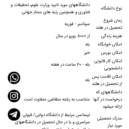
دانشگاههای مورد تایید وزارت علوم، تحقیقات و
نوع دانشگاه
فناوری و همچنین رتبه های ممتاز جهانی
زمان شروع
سپتامبر - فوریه
تحصیل در هلند
هزینه زندگی
از 8000 یورو در سال
امکان خوابگاه
بله
امکان بورس
خیر
امکان کار قانونی
بله - 20 ساعت در هفته
دانشجویی
امکان اقامت پس
بله
از تحصیل در هلند
دانشگاههای که
درخواست در آنها
متناسب به رشته متقاضی متفاوت است
ارائه میشود
لیسانس مرتبط از دانشگاه دولتی/ قبولی کنکور
مدرک تحصیلی
سراسری و یا در حال تحصیل در دانشگاههای
مورد نیاز