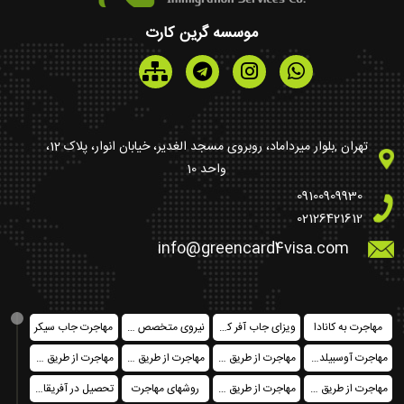
موسسه گرین کارت
تهران ,بلوار میرداماد، روبروی مسجد الغدیر، خیابان انوار، پلاک 12،
واحد 10
09100909930
02126421612
info@greencard4visa.com
مهاجرت به کانادا
ویزای جاب آفر کشورهای اروپایی
نیروی متخصص در کانادا فدرال
مهاجرت جاب سیکر
مهاجرت آوسبیلدونگ
مهاجرت از طریق خرید ملک
مهاجرت از طریق تمکن مالی
مهاجرت از طریق ثبت شرکت
مهاجرت از طریق سرمایه گذاری
مهاجرت از طریق اخذ پاسپورت یا حق شهروندی
روشهای مهاجرت
تحصیل در آفریقای جنوبی