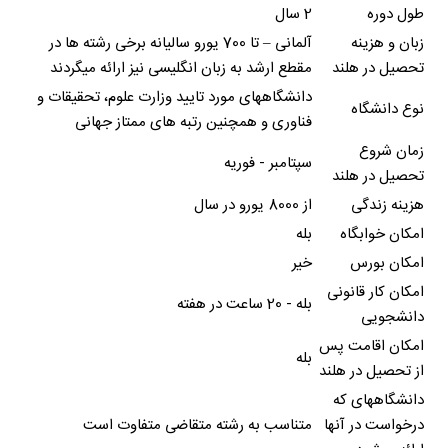
طول دوره
2 سال
زبان و هزینه
آلمانی – تا 700 یورو سالیانه برخی رشته ها در
تحصیل در هلند
مقطع ارشد به زبان انگلیسی نیز ارائه میگردند
دانشگاههای مورد تایید وزارت علوم، تحقیقات و
نوع دانشگاه
فناوری و همچنین رتبه های ممتاز جهانی
زمان شروع
سپتامبر - فوریه
تحصیل در هلند
هزینه زندگی
از 8000 یورو در سال
امکان خوابگاه
بله
امکان بورس
خیر
امکان کار قانونی
بله - 20 ساعت در هفته
دانشجویی
امکان اقامت پس
بله
از تحصیل در هلند
دانشگاههای که
درخواست در آنها
متناسب به رشته متقاضی متفاوت است