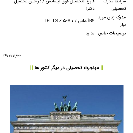
شرایط مدرک
فارغ التحصیل فوق لیسانس / در حین تحصیل
تحصیلی
دکترا
مدرک زبان مورد
B2آلمانی / IELTS 6.5-7.0
نیاز
توضیحات خاص
ندارد
1402/01/22
||
مهاجرت تحصیلی
در دیگر کشور ها
||