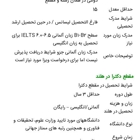
دولتی در همان رشته و مقطع
حداقل معدل
15
شرایط مدرک
فارغ التحصیل لیسانس / در حین تحصیل ارشد
تحصیلی
مدرک زبان مورد
سطح B1-B2 زبان آلمانی IELTS 6.0-6.5 برای
نیاز
تحصیل به زبان انگلیسی
مدرک زبان آلمانی جزو شرایط دریافت پذیرش
توضیحات خاص
نیست اما برای درخواست ویزا مورد نیاز است
مقطع دکترا در هلند
شرایط تحصیل در مقطع دکترا
طول دوره
حداقل 3 سال
زبان و هزینه
آلمانی/انگلیسی – رایگان
تحصیل در هلند
دانشگاههای مورد تایید وزارت علوم، تحقیقات و
نوع دانشگاه
فناوری و همچنین رتبه های ممتاز جهانی
زمان شروع