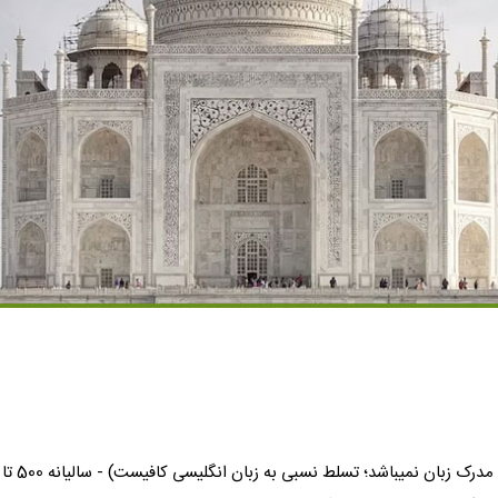
رک زبان نمیباشد؛ تسلط نسبی به زبان انگلیسی کافیست) - سالیانه 500 تا 3000 دلار