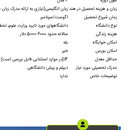
طول دوره
6 سال
زبان و هزینه تحصیل در هند
زبان انگلیسی(نیازی به ارائه مدرک زبان نمیباشد
زمان شروع تحصیل
اگوست/سپتامبر
نوع دانشگاه
دانشگاههای مورد تایید وزارت علوم، تح
هزینه زندگی
سالانه حدود 6000-5000 دلار
امکان خوابگاه
بله
امکان بورس
خیر
حداقل معدل
14(در موارد استثنایی قابل بررسی است)
مدرک تحصیلی مورد نیاز
دیپلم و پیش دانشگاهی
توضیحات خاص
ندارد