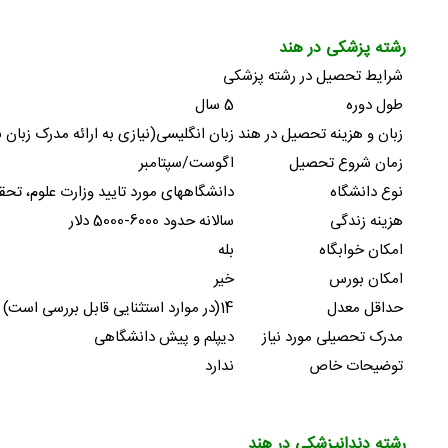
رشته پزشکی در هند
شرایط تحصیل در رشته پزشکی
طول دوره
5 سال
زبان و هزینه تحصیل در هند
زبان انگلیسی(نیازی به ارائه مدرک زبان نمیباشد؛ ت
زمان شروع تحصیل
اگوست/سپتامبر
نوع دانشگاه
دانشگاههای مورد تایید وزارت علوم، تح
هزینه زندگی
سالانه حدود 6000-5000 دلار
امکان خوابگاه
بله
امکان بورس
خیر
حداقل معدل
14(در موارد استثنایی قابل بررسی است)
مدرک تحصیلی مورد نیاز
دیپلم و پیش دانشگاهی
توضیحات خاص
ندارد
رشته دندانپزشکی در هند