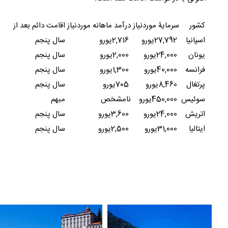
کشور
سرمایۀ موردنیاز
درآمد ماهانه موردنیاز
اقامت دائم بعد از
اسپانیا
27,792
یورو
2,716
یورو
سال پنجم
یونان
24,000
یورو
2,000
یورو
سال پنجم
فرانسه
40,000
یورو
1,300
یورو
سال پنجم
پرتغال
8,460
یورو
705
یورو
سال پنجم
سوئیس
450,000
یورو
نامشخص
مبهم
اتریش
24,000
یورو
3,600
یورو
سال پنجم
ایتالیا
31,000
یورو
2,500
یورو
سال پنجم