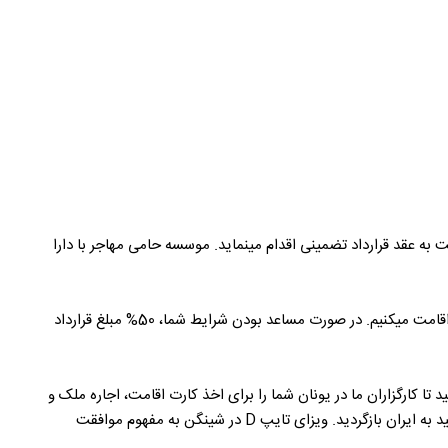
ه عقد قرارداد تضمینی اقدام مینماید. موسسه حامی مهاجر با دارا
ابتدا مشاوره تخصصی در زمینه اقامت اروپا به شما داده میشود. سپس در صورت تمایل به عقد قرارداد، اقدام به امکان سنجی شرایط شما برای اخذ اقامت میکنیم. در صورت مساعد بودن شرایط شما، 50% مبلغ قرارداد
هد شد و شما به یونان سفر میکنید تا کارگزاران ما در یونان شما را برای اخذ کارت اقامت، اجاره ملک و
سایر خدمات همراهی کنند. شایان ذکر است که در این نوع اقامت، الزامی به حضور مداوم شما در یونان نیست و پس از دریافت کارت اقامت میتوانید به ایران بازگردید. ویزای تایپ D در شینگن به مفهوم موافقت