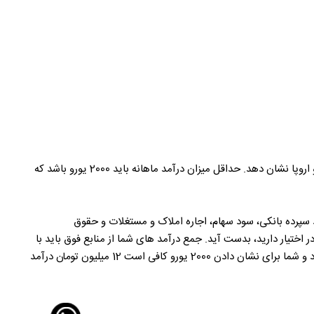
برای درخواست اقامت خود حمایتی یونان تضمینی 2022،متقاضی باید اسناد و مدارکی برای اثبات تمکن مالی اش و بی نیازی به کار کردن در ایران و اروپا نشان دهد. حداقل میزان درآمد ماهانه باید 2000 یورو باشد که
د سپرده بانکی، سود سهام، اجاره املاک و مستغلات و حقوق
ر اختیار دارید، بدست آید. جمع درآمد های شما از منابع فوق باید با
حداقل درآمد تعریف شده بیشتر باشد. البته تا لحظه نگاشتن این مقاله، سفارت یونان، درآمد شمارا با نرخ یوروی بانکی ( 5700 تومان ) در نظر میگیرد و شما برای نشان دادن 2000 یورو کافی است 12 میلیون تومان درآمد