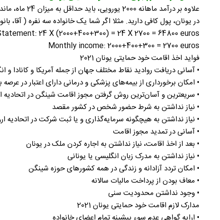
علاوه بر درآم
در یونان، پول کافی دارید. مثلا اگر شما یک خانواده سه نفره ( آقا، بانو، فرزند زیر 18 سال ) باشید، باید مطابق فرمول زیر درآمد ثابت کنی
tatement: 24 X (2000+400+300) = 24 X 2700 = 64800 euros
Monthly income: 2000+400+300 = 2700 euros
فواید اخذ اقامت خود حمایتی یونان 2021
• آسانی دریافت روادید نقاط مختلف جهان از جمله آمریکا و کانادا و ا
• امکان برخورداری از بیمه‌های پزشکی و درمانی دارای اعتبار در عرصه بی
• سریعترین و آسان‌ترین روش گرفتن مجوز اقامت شینگن در اتحادیه ار
• نیاز نداشتن به شرط حضور شخص در کشور مقصد
• نیاز نداشتن به هیچگونه سرمایه‌گذاری و یا ثبت شرکت در اتحادیه ارو
• آسانی در تمدید مجوز اقامت
• بعد از اخذ اقامت، نیاز نداشتن به اجاره کردن ملک در یونان
• نیاز نداشتن به مدرک زبان انگلیسی یا یونانی
• امکان تردد آزادانه و زندگی در همه کشورهای حوزه شینگن
• معاف بودن از پرداخت مالیات سالانه
• وجود نداشتن محدودیت سنی
مدارک لازم اقامت خود حمایتی یونان 2021
• ارایه گواهی عدم سوء پیشینه تمام اعضای خانواده