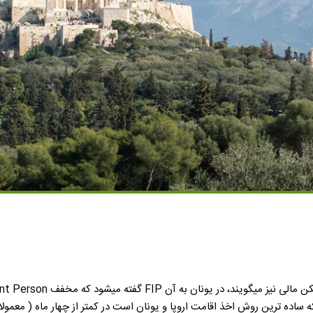
اخذ اقامت اروپا و یونان است در کمتر از چهار ماه ( معمولا زیر 2 ماه ) به اقامت ختم می 