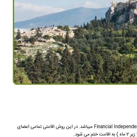
این نوع اقامت که برخی به آن اقامت یونان از طریق تمکن مالی یا تمکن مالی نیز میگویند، در یونان به آن FIP گفته میشود که مخفف Financial Independent Person میباشد. در این روش اقامتی تمامی اعضای
شود.