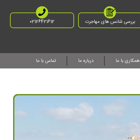
بررسی شانس های مهاجرت
02126421612
همکاری با ما
درباره ما
تماس با ما