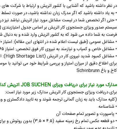
در نظر داشته باشید که آشنایی با کشور اتریش و ارتباط با شرکت های 
• به یاد داشته باشید که اگر مدرک زبان نداشته باشید، در صورت تسلط ن
• حتی اگر تخصص شما در لیست مشاغل مورد نیاز اتریش نباشد نیز در ص
فرصت به شما داده می شود که به کشور اتریش وارد شده و به دنبال شغ
• مشاغل عمومی (طبق لیست اعلام شده در انتهای این مقاله): امتیاز ۷۰ از ۱۰۰
• مشاغل خاص و کمیاب و نیازمند به نیروی کار فوق تخصص: امتیاز ۶۵ از ۱۰۰
• مشاغل کمبود شدید نیروی کار در اتریش (High Shortage List): امتیاز ۵۵ از ۹۰
برای اطلاع دقیق از میزان امتیاز و بررسی شرایط خود می توانید با 
کاخ و باغ Schönbrunn
مدارک مورد نیاز برای دریافت ویزای JOB SUCHEN اتریش کدامند؟
برای دریافت ویزای جستجوی کار اتریش مدارک زیر مورد نیاز است:
(کلیه مدارک باید به زبان آلمانی ترجمه شوند و به تایید دادگستری و وز
• شناسنامه
• پاسپورت و تصویر تمام صفحات آن
• دو قطعه عکس تمام رخ زمینه سفید (۴.۵ × ۳.۵) بدون روتوش و برای حداکثر ۶ ماه گذشته
• تاییدیه عدم سوء پیشینه