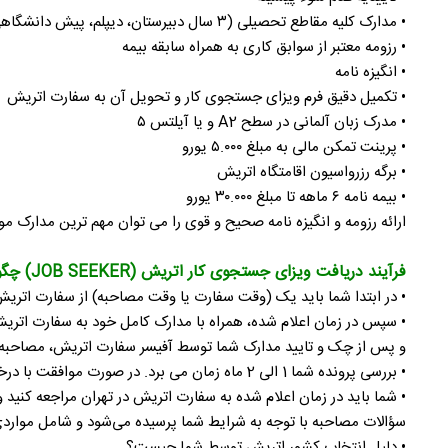
• مدارک کلیه مقاطع تحصیلی (۳ سال دبیرستان، دیپلم، پیش دانشگاهی و مقاطع دانشگاهی به همراه ریز نمرات)
• رزومه معتبر از سوابق کاری به همراه سابقه بیمه
• انگیزه نامه
• تکمیل دقیق فرم ویزای جستجوی کار و تحویل آن به سفارت اتریش
• مدرک زبان آلمانی در سطح A2 و یا آیلتس ۵
• پرینت تمکن مالی به مبلغ ۵.۰۰۰ یورو
• برگه رزرواسیون اقامتگاه اتریش
• بیمه نامه ۶ ماهه تا مبلغ ۳۰.۰۰۰ یورو
ارائه رزومه و انگیزه نامه صحیح و قوی را می توان مهم ترین مدارک م
فرآیند دریافت ویزای جستجوی کار اتریش (JOB SEEKER) چگونه است؟
• در ابتدا شما باید یک (وقت سفارت یا وقت مصاحبه) از سفارت اتریش
• سپس در زمان اعلام شده، همراه با مدارک کامل خود به سفارت اتریش
و پس از چک و تایید مدارک شما توسط آفیسر سفارت اتریش، مصاحبه‌ای در حدود 15 تا 20 دقیقه با ش
• بررسی پرونده شما 1 الی 2 ماه زمان می برد. در صورت موافقت با درخواست مندرج در پرونده، از طرف سفارت با شما تماس گرفته می‌شود و زمانی را جهت مراجعه به سفارت به شما اعلام می کنند.
• شما باید در زمان اعلام شده به سفارت اتریش در تهران مراجعه کنید و پاسپورت خود را تحویل دهید تا طی 2 الی 3 هفته بعد، وی
سؤالات مصاحبه با توجه به شرایط شما پرسیده می‌شود و شامل مواردی
• دلیل انتخاب کشور اتریش توسط شما چیست؟