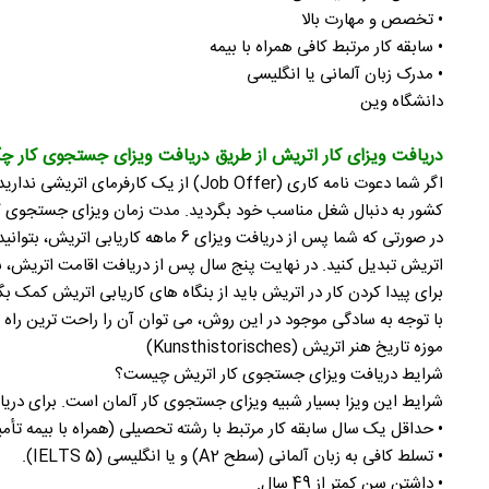
• تخصص و مهارت بالا
• سابقه کار مرتبط کافی همراه با بیمه
• مدرک زبان آلمانی یا انگلیسی
دانشگاه وین
دریافت ویزای کار اتریش از طریق دریافت ویزای جستجوی کار چ
اگر شما دعوت نامه کاری (Job Offer) 
کشور به دنبال شغل مناسب خود بگردید. مدت زمان ویزای جستجوی کار 6 ماه است و شما باید در این مدت شغلی را در اتریش پیدا 
در صورتی که شما پس از دریافت ویزا
اتریش تبدیل کنید. در نهایت پنج سال پس از دریافت اقامت اتریش، شم
برای پیدا کردن کار در اتریش باید از بنگاه های کاریابی اتریش کمک بگی
با توجه به سادگی موجود در این روش، می توان آن را راحت ترین راه 
موزه تاریخ هنر اتریش (Kunsthistorisches)
شرایط دریافت ویزای جستجوی کار اتریش چیست؟
شرایط این ویزا بسیار شبیه ویزای جستجوی کار آلمان است. برای دریافت
• حداقل یک سال سابقه کار مرتبط با رشته تحصیلی (همراه با بیمه تأم
• تسلط کافی به زبان آلمانی (سطح A2) و یا انگلیسی (IELTS 5).
• داشتن سن کمتر از 49 سال.